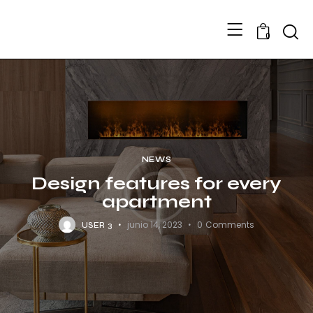
Searc
0
NEWS
Design features for every
apartment
junio 14, 2023
0
Comments
USER 3