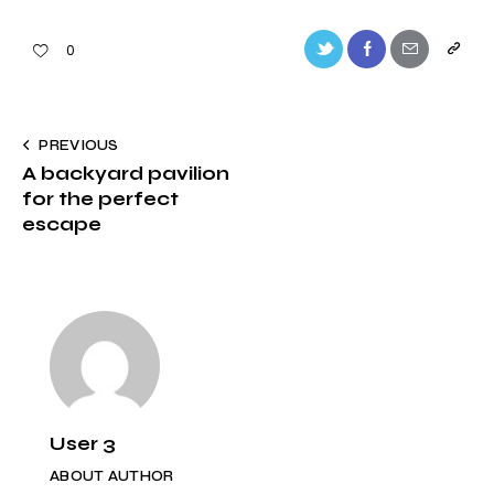
Twitter-
Facebook
Share-
Copy
0
new
email
URL
to
Navegación
PREVIOUS
clipbo
A backyard pavilion
de
for the perfect
entradas
escape
User 3
ABOUT AUTHOR